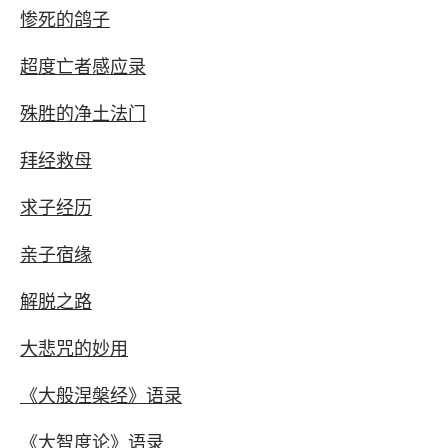
惨死的鸽子
超度亡者感应录
殊胜的净土法门
拜经救母
求子经历
亲子宿缘
解脱之路
大悲咒的妙用
《大般涅槃经》语录
《大智度论》语录