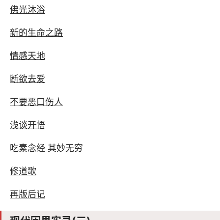
佛光沐浴
新的生命之路
情感天地
断欲去爱
不要恶口伤人
浅谈开悟
吃素念经 其妙无穷
修道歌
再版后记