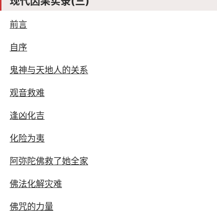
现代因果实录(三)
前言
自序
鬼神与天地人的关系
观音救难
逢凶化吉
化险为夷
阿弥陀佛救了她全家
佛法化解灾难
佛咒的力量