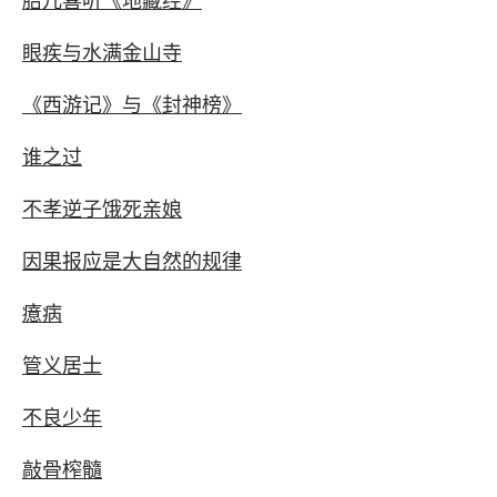
胎儿喜听《地藏经》
眼疾与水满金山寺
《西游记》与《封神榜》
谁之过
不孝逆子饿死亲娘
因果报应是大自然的规律
癔病
管义居士
不良少年
敲骨榨髓