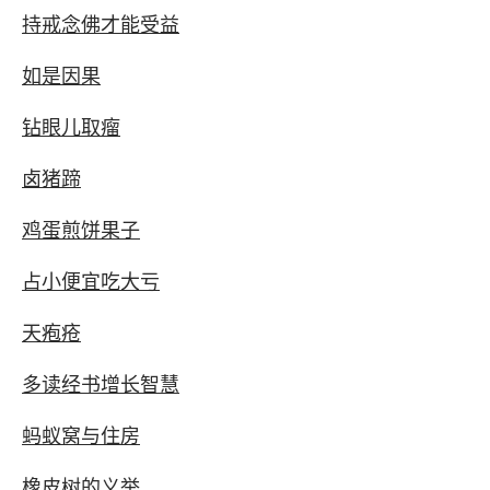
持戒念佛才能受益
如是因果
钻眼儿取瘤
卤猪蹄
鸡蛋煎饼果子
占小便宜吃大亏
天疱疮
多读经书增长智慧
蚂蚁窝与住房
橡皮树的义举