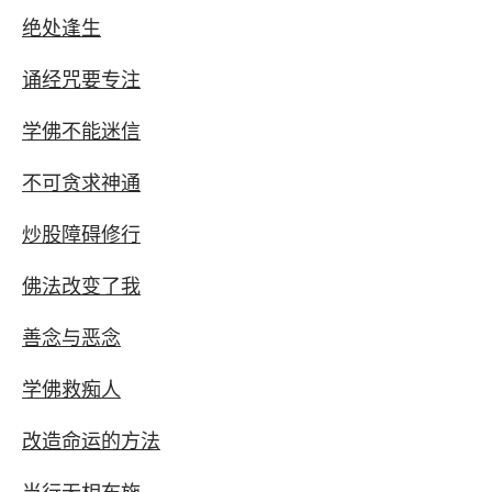
绝处逢生
诵经咒要专注
学佛不能迷信
不可贪求神通
炒股障碍修行
佛法改变了我
善念与恶念
学佛救痴人
改造命运的方法