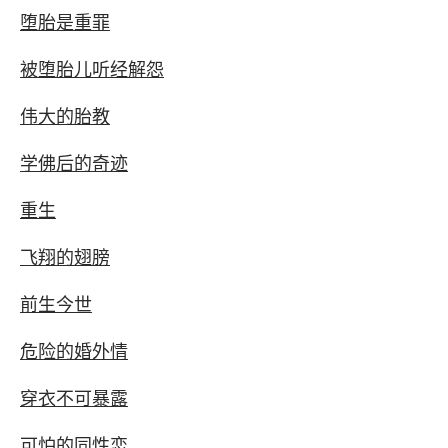
堕胎是重罪
被堕胎儿听经解怨
伟大的胎教
学佛后的奇迹
重生
飞翔的翅膀
前生今世
危险的婚外情
穿衣不可暴露
可怕的同性恋