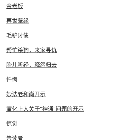
金老板
再世孽缘
毛驴讨债
帮忙杀狗，来家寻仇
胎儿听经，释怨归去
忏悔
妙法老和尚开示
宣化上人关于“神通”问题的开示
惊觉
告读者