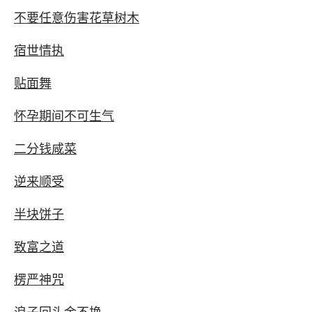
不要任意伤害花草树木
宿世情执
贴面舞
怀孕期间不可生气
二分钱咸菜
逆来顺受
半块饼子
致富之道
楞严神咒