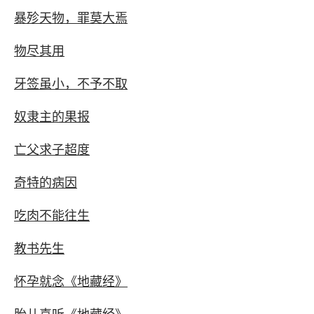
暴殄天物，罪莫大焉
物尽其用
牙签虽小，不予不取
奴隶主的果报
亡父求子超度
奇特的病因
吃肉不能往生
教书先生
怀孕就念《地藏经》