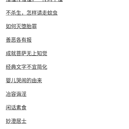
不杀生，怎样请走蚊虫
如何灭堕胎罪
善恶各有报
成就菩萨无上知觉
经典文字不宜简化
婴儿哭闹的由来
冶容诲淫
闲话素食
妙澄居士