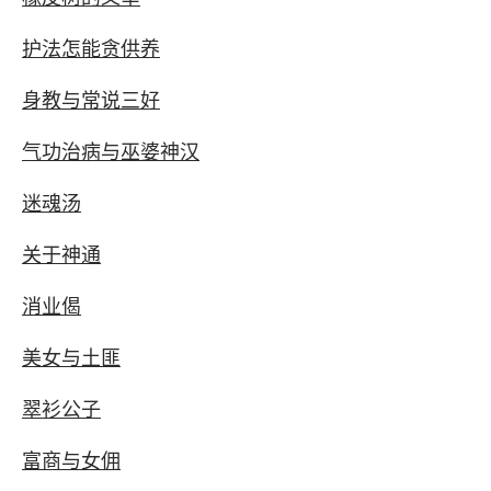
护法怎能贪供养
身教与常说三好
气功治病与巫婆神汉
迷魂汤
关于神通
消业偈
美女与土匪
翠衫公子
富商与女佣