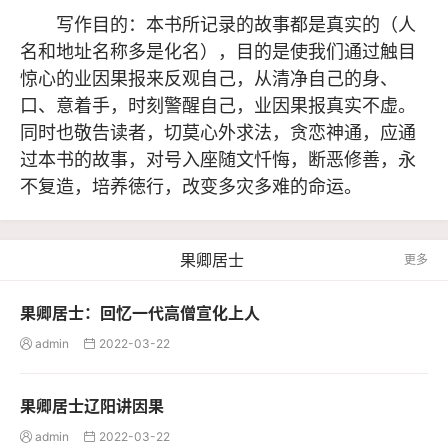
写作目的：本书所记录的故事都是真实的（人
名和地址名称多是化名），目的是使我们通过触目
惊心的业因果报来反观自己，从清净自己的身、
口、意着手，时刻警醒自己，业因果报真实不虚。
同时也敬告读者，切莫心外求法，贪恋神通，应通
过本书的故事，对号入座随文忏悔，断恶修善，永
不复造，培养徳行，改变多灾多难的命运。
果卿居士
更多
果卿居士：回忆一代高僧宣化上人
admin
2022-03-22


果卿居士辽阳讲因果
admin
2022-03-22

