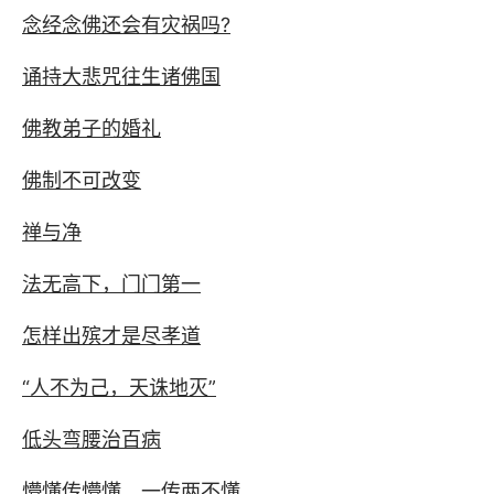
念经念佛还会有灾祸吗?
诵持大悲咒往生诸佛国
佛教弟子的婚礼
佛制不可改变
禅与净
法无高下，门门第一
怎样出殡才是尽孝道
“人不为己，天诛地灭”
低头弯腰治百病
懵懂传懵懂，一传两不懂