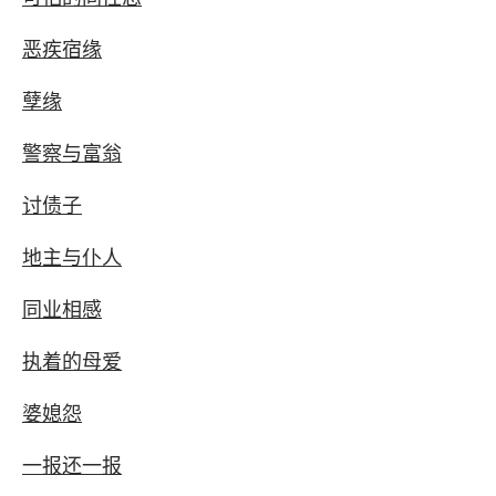
恶疾宿缘
孽缘
警察与富翁
讨债子
地主与仆人
同业相感
执着的母爱
婆媳怨
一报还一报