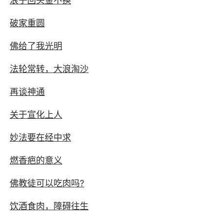
浪子回头金不换
破家重圆
佛给了我光明
法轮常转，大浪淘沙
再谈神通
关于宣化上人
妙法要在经中求
燃香疤的意义
佛教徒可以吃肉吗?
饮酒食肉，障碍往生