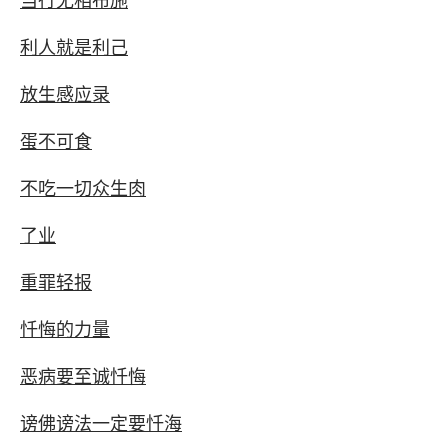
当行无相布施
利人就是利己
放生感应录
蛋不可食
不吃一切众生肉
了业
重罪轻报
忏悔的力量
恶病要至诚忏悔
谤佛谤法一定要忏海