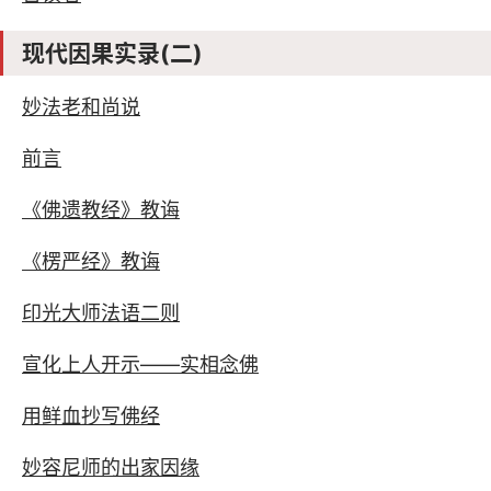
现代因果实录(二)
妙法老和尚说
前言
《佛遗教经》教诲
《楞严经》教诲
印光大师法语二则
宣化上人开示——实相念佛
用鲜血抄写佛经
妙容尼师的出家因缘