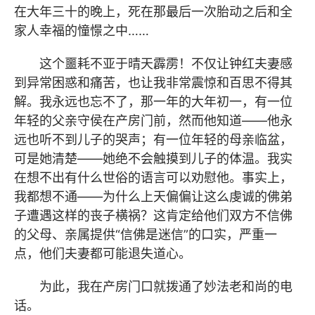
在大年三十的晚上，死在那最后一次胎动之后和全
家人幸福的憧憬之中……
这个噩耗不亚于晴天霹雳！不仅让钟红夫妻感
到异常困惑和痛苦，也让我非常震惊和百思不得其
解。我永远也忘不了，那一年的大年初一，有一位
年轻的父亲守侯在产房门前，然而他知道——他永
远也听不到儿子的哭声；有一位年轻的母亲临盆，
可是她清楚——她绝不会触摸到儿子的体温。我实
在想不出有什么世俗的语言可以劝慰他。事实上，
我都想不通——为什么上天偏偏让这么虔诚的佛弟
子遭遇这样的丧子横祸？这肯定给他们双方不信佛
的父母、亲属提供“信佛是迷信”的口实，严重一
点，他们夫妻都可能退失道心。
为此，我在产房门口就拨通了妙法老和尚的电
话。