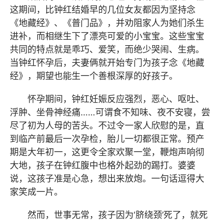
这期间，比钟红结婚早的几位女友都因为坚持念
《地藏经》、《普门品》，并劝阻家人为她们杀生
进补，而相继生下了漂亮可爱的小宝宝。这些宝宝
共同的特点就是乖巧、爱笑，而绝少哭闹、生病。
当钟红怀孕后，夫妻俩就开始专门为孩子念《地藏
经》，期望也能生一个善根深厚的好孩子。
怀孕期间，钟红妊娠反应强烈，恶心、呕吐、
浮肿、坐骨神经痛……可谓食不知味、夜不安寝，尝
尽了初为人母的苦头。不过令一家人欣慰的是，直
到临产前最后一次孕检，胎儿一切都很正常。预产
期是大年初一，这更令全家欢聚一堂，鞭炮声响彻
大地，孩子在钟红腹中也格外起劲的踢打。婆婆
说，这孩子准是心急，想出来放炮。一句话逗得大
家笑成一片。
然而，世事无常，孩子因为‘脐绕颈’死了，就死