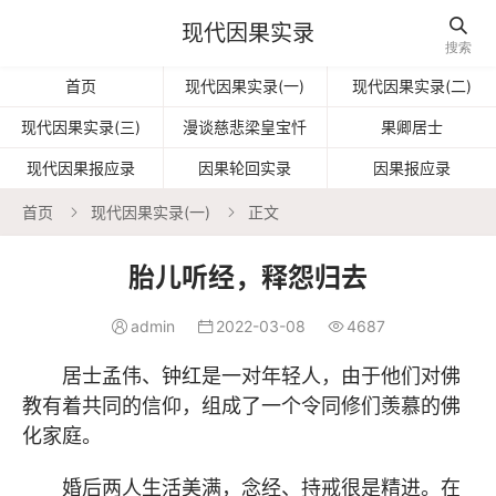

现代因果实录
搜索
首页
现代因果实录(一)
现代因果实录(二)
现代因果实录(三)
漫谈慈悲梁皇宝忏
果卿居士
现代因果报应录
因果轮回实录
因果报应录
首页
现代因果实录(一)
正文


胎儿听经，释怨归去
admin
2022-03-08
4687



居士孟伟、钟红是一对年轻人，由于他们对佛
教有着共同的信仰，组成了一个令同修们羡慕的佛
化家庭。
婚后两人生活美满，念经、持戒很是精进。在