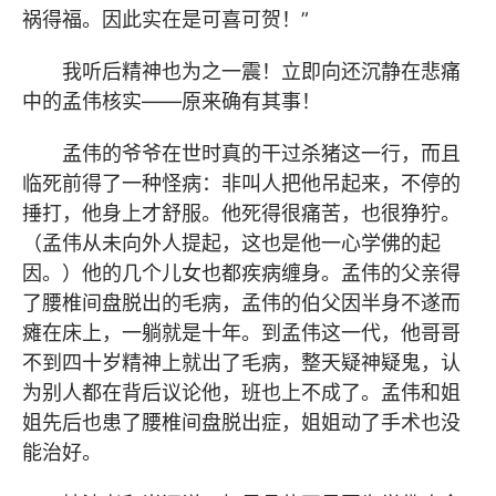
祸得福。因此实在是可喜可贺！”
我听后精神也为之一震！立即向还沉静在悲痛
中的孟伟核实——原来确有其事！
孟伟的爷爷在世时真的干过杀猪这一行，而且
临死前得了一种怪病：非叫人把他吊起来，不停的
捶打，他身上才舒服。他死得很痛苦，也很狰狞。
（孟伟从未向外人提起，这也是他一心学佛的起
因。）他的几个儿女也都疾病缠身。孟伟的父亲得
了腰椎间盘脱出的毛病，孟伟的伯父因半身不遂而
瘫在床上，一躺就是十年。到孟伟这一代，他哥哥
不到四十岁精神上就出了毛病，整天疑神疑鬼，认
为别人都在背后议论他，班也上不成了。孟伟和姐
姐先后也患了腰椎间盘脱出症，姐姐动了手术也没
能治好。