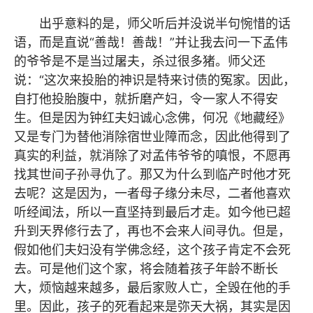
出乎意料的是，师父听后并没说半句惋惜的话
语，而是直说“善哉！善哉！”并让我去问一下孟伟
的爷爷是不是当过屠夫，杀过很多猪。师父还
说：“这次来投胎的神识是特来讨债的冤家。因此，
自打他投胎腹中，就折磨产妇，令一家人不得安
生。但是因为钟红夫妇诚心念佛，何况《地藏经》
又是专门为替他消除宿世业障而念，因此他得到了
真实的利益，就消除了对孟伟爷爷的嗔恨，不愿再
找其世间子孙寻仇了。那又为什么到临产时他才死
去呢？这是因为，一者母子缘分未尽，二者他喜欢
听经闻法，所以一直坚持到最后才走。如今他已超
升到天界修行去了，再也不会来人间寻仇。但是，
假如他们夫妇没有学佛念经，这个孩子肯定不会死
去。可是他们这个家，将会随着孩子年龄不断长
大，烦恼越来越多，最后家败人亡，全毁在他的手
里。因此，孩子的死看起来是弥天大祸，其实是因