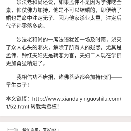
妙法老和尚还说，如果孟伟不是因为学佛吃全
素，仰仗佛力加持，他是不可以结婚的，即便结了
婚也是命中注定无子。因为他家杀业太重，注定后
代子孙零落多病。
妙法老和尚的一席法语犹如一场及时雨，浇灭
了众人心头的邪火，解除了所有人的疑惑。尤其是
孟伟、钟红夫妇更是转悲为喜，夫妇二人现在学佛
更加勇猛精进了。
我相信功不唐捐，诸佛菩萨都会加持他们——
早生贵子！
本文链接：
http://www.xiandaiyinguoshilu.com/
1/52.html
转载需授权！
上一篇：
帮忙杀狗，来家寻仇