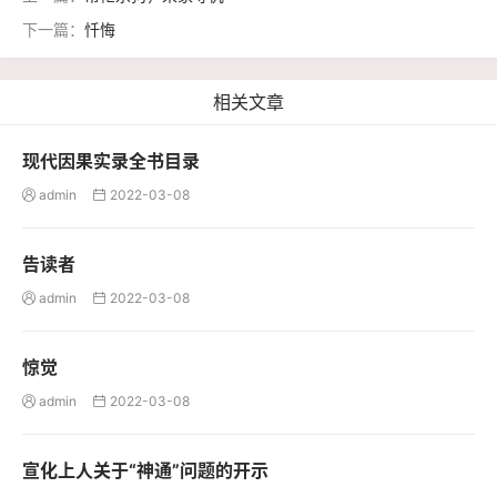
下一篇：
忏悔
相关文章
现代因果实录全书目录
admin
2022-03-08


告读者
admin
2022-03-08


惊觉
admin
2022-03-08


宣化上人关于“神通”问题的开示