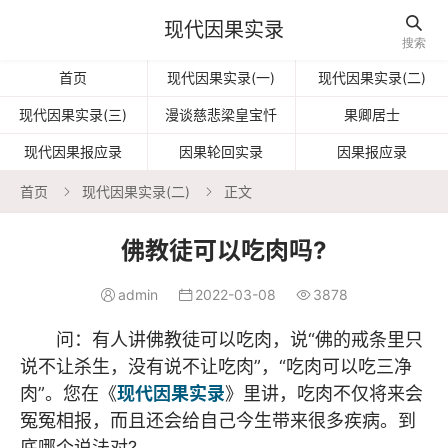

现代因果实录
搜索
首页
现代因果实录(一)
现代因果实录(二)
现代因果实录(三)
漫谈慈悲梁皇宝忏
果卿居士
现代因果报应录
因果轮回实录
因果报应录
首页
现代因果实录(二)
正文


佛教徒可以吃肉吗?
admin
2022-03-08
3878



问：有人讲佛教徒可以吃肉，说“佛的戒条里只
说不让杀生，没有说不让吃肉”，“吃肉可以吃三净
肉”。您在《
现代因果实录
》里讲，吃肉不仅将来会
冤冤相报，而且还会给自己今生带来很多疾病。到
底哪个说法对?