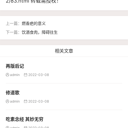
2/83.html
转载需授权！
上一篇：
燃香疤的意义
下一篇：
饮酒食肉，障碍往生
相关文章
再版后记
admin
2022-03-08


修道歌
admin
2022-03-08


吃素念经 其妙无穷
admin
2022-03-08

