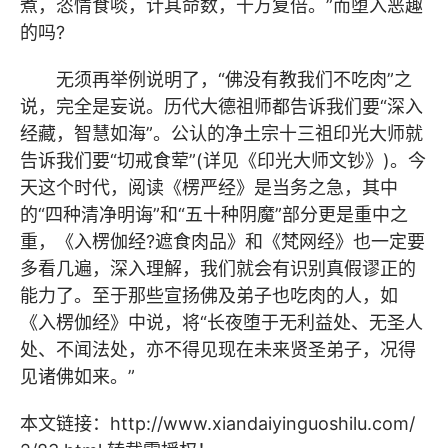
煮，恣情食啖，计其命数，千万复倍。”而堕入恶趣
的吗?
无须再举例说明了，“佛没有教我们不吃肉”之
说，完全是妄说。历代大德祖师都告诉我们要“深入
经藏，智慧如海”。公认的净土宗十三祖印光大师就
告诉我们要“切戒食荤”(详见《印光大师文钞》)。今
天这个时代，阅读《楞严经》是当务之急，其中
的“四种清净明诲”和“五十种阴魔”部分更是重中之
重，《入楞伽经?遮食肉品》和《梵网经》也一定要
多看几遍，深入理解，我们就会有识别真假谬正的
能力了。至于那些宣扬佛及弟子也吃肉的人，如
《入楞伽经》中说，将“长夜堕于无利益处、无圣人
处、不闻法处，亦不得见现在未来贤圣弟子，况得
见诸佛如来。”
本文链接：
http://www.xiandaiyinguoshilu.com/