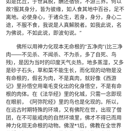
如是比丘，于世真脱，酬还宿债，不游三界。何以
故?服其身分，皆为彼缘，如人食其地中百谷，足不
离地。必使身心，于诸众生，若身，身分，身心二
途，不服不食，我说是人真解脱者。如我此说，名
为佛说，不如此说，即波旬说。”
佛所以用神力化现本无命根的“五净肉”(比三净
肉——不见杀、不闻杀、不为杀，多了自死、鸟
残)，是因为当时的印度天气炎热，地多蒸湿，又多
是砂子石头，草和菜不能生长，而化现的动物是没
有命根的，假名为肉，不是真肉，就好像《西游
记》里孙悟空用毫毛变化出的化身悟空，不是有命
根的肉体。在《法华经》里的化城，只需一念即现
在眼前，《阿弥陀经》里的鸟也是化现的。所以，
在远古时期特殊的环境，又有佛陀在世，出现了僧
团，在不可能戒肉的自然环境里，佛才不得已而用
神力化现无命根的动物。佛涅*1后，佛教在全世界