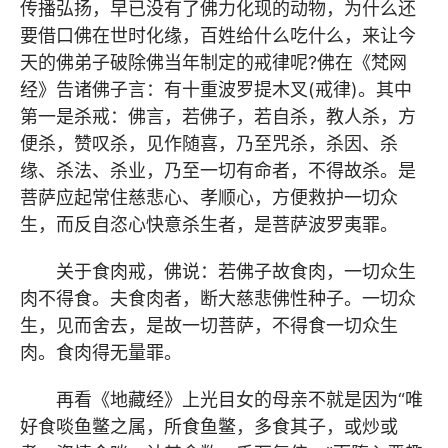
传播弘扬，早已没有了佛力化现的动物，为什么还
要借口佛在世时化缘，百姓给什么吃什么，来让今
天的佛弟子破除佛当年制定的戒律呢?佛在《梵网
经》告诸佛子言：有十重波罗提木叉(戒律)。其中
第一是杀戒：佛言，若佛子，若自杀，教人杀，方
便杀，赞叹杀，见作随喜，乃至咒杀，杀因、杀
缘、杀法、杀业，乃至一切有命者，不得故杀。是
菩萨应起常住慈悲心、孝顺心，方便救护一切众
生，而反自恣心快意杀生者，是菩萨波罗夷罪。
关于食肉戒，佛说：若佛子故食肉，一切众生
肉不得食。夫食肉者，断大慈悲佛性种子。一切众
生，见而舍去，是故一切菩萨，不得食一切众生
肉。食肉得无量罪。
再看《地藏经》上光目女的母亲不就是因为“唯
好食啖鱼鳖之属，所食鱼鳖，多食其子，或炒或