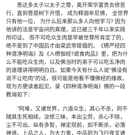
悉达多太子以太子之尊，离开荣华富贵去修苦
行，直到菩提树下开悟， 成为释迦牟尼佛， 全世界
只有他一位， 为什么后来那么多人向他学习? 因为
他讲的法是宇宙间的真理，这已被三千年以来实践
所印证。 而不可吃众生肉是早被世尊所肯定了的，
绝不是到了中国后才由梁武帝提倡的。《楞严经四
种清净明诲》及《入楞伽经?遮食肉品》里，把为什
么不能吃众生肉，以及佛当时的弟子可以吃五净肉
的道理讲得明明白白。如果今天有什么人说“佛没有
说不让吃肉”的话，很可能是他看不懂佛经的缘故。
现为方便读者起见，录《四种清净明诲》佛的一段
教诲如下：
“阿难，又诸世界，六道众生，其心不杀，则不
随其生死相续。汝修三昧，本出尘劳，杀心不除，
尘不可出。纵有多智，禅定现前，如不断杀，必落
神道。上品之人，为大力鬼，中品则为飞行夜叉诸