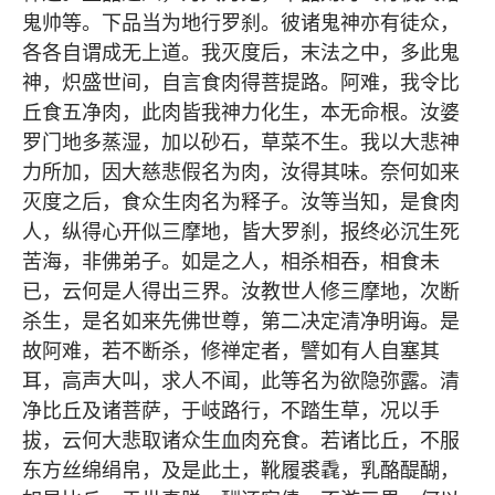
鬼帅等。下品当为地行罗刹。彼诸鬼神亦有徒众，
各各自谓成无上道。我灭度后，末法之中，多此鬼
神，炽盛世间，自言食肉得菩提路。阿难，我令比
丘食五净肉，此肉皆我神力化生，本无命根。汝婆
罗门地多蒸湿，加以砂石，草菜不生。我以大悲神
力所加，因大慈悲假名为肉，汝得其味。奈何如来
灭度之后，食众生肉名为释子。汝等当知，是食肉
人，纵得心开似三摩地，皆大罗刹，报终必沉生死
苦海，非佛弟子。如是之人，相杀相吞，相食未
已，云何是人得出三界。汝教世人修三摩地，次断
杀生，是名如来先佛世尊，第二决定清净明诲。是
故阿难，若不断杀，修禅定者，譬如有人自塞其
耳，高声大叫，求人不闻，此等名为欲隐弥露。清
净比丘及诸菩萨，于岐路行，不踏生草，况以手
拔，云何大悲取诸众生血肉充食。若诸比丘，不服
东方丝绵绢帛，及是此土，靴履裘毳，乳酪醍醐，