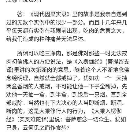
答：《现代因果实录》里的故事是我亲自遇到
过的无数个实例中的很少一部分。而且十几年来几
乎每天都有实例在我眼前出现，吃肉的危害之大，
给我们造成的种种痛苦无法尽述。
所谓可以吃三净肉，那是佛对那些一时无法戒
肉初信佛人的方便说法，是《入楞伽经》(菩提留支
译)里讲的次第断肉的意思，随着这个人不断地念佛
念经明理，自然就全部戒掉了，犹如劝一个一天抽
两盒香烟的人戒烟，不可能让他一下子全断掉，先
劝他一天抽一盒，到半盒，到饭后一只烟，直到全
部戒除。当然也有下大决心的人当即断烟、断酒、
断肉的。这是大乘修行人的行为，《大乘入楞伽
经》(实叉难陀译)里说：菩萨慈念一切众生，犹如
己身，云何见之而作食想?