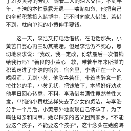
了21岁黄婷的芳心。随着二人的深入交往，不到半
年，李浩的本性暴露无遗——嗜赌如命，他把自己
的全部积蓄投入赌博中，还不时向家人借钱，若借
不到，就向单纯的小黄伸手要钱。
这一天，李浩又打电话借钱，在电话那头，小
黄苦口婆心再三劝其戒赌。但是李浩仍不死心，恳
切地哀求说：“我改，我一定改，你就最后一次借钱
给我行吗？”善良的小黄心一软，带着半年来所攒的
积蓄走进了李浩的宿舍。宿舍里，李浩正在一个人
喝闷酒。见到小黄，他欣喜若狂，带着些醉意一把
拉住她的手，小黄见状，把钱放下，本想好好劝劝
他早日回心转意，不料，李浩借着酒性竟然兽性大
发，单纯的小黄就这样失去了少女的贞洁。与李浩
分手一个月后，小黄意外地发现自己怀孕了，为了
瞒住母亲和同事，她以探亲的名义回到家乡。“不能
要这个孩子，不能要这个孩子”，这个念头在她脑海