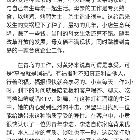
与自己亲生母亲一起生活。母亲的工作是专卖熟
食，以烤鸡、烤鸭为主，杀生造业很重。这给后来
发生的灾祸埋下了种子。最初的几年，小店生意兴
隆，赚了一些钱，当时的母女生活还算不错。随着
改革开放的发展，母女俩不满现状，同时跳槽到青
岛的一家台资企业工作。
在青岛的工作，对黄婷来说真可谓是享受。可
是“享福就是消福”。有福报时不知真正利益他人，
行善积福，福报很快就会享尽的。小黄每天工作2小
时，剩下的时间就是陪老板和客户喝茶、聊天、吃
高档海鲜或唱KTV、跳舞，在这种灯红酒绿的生活
中，她的内心受到强烈的冲击，渴望早日找到一位
能给她带来这种物质享受的异性。在客户中，小黄
很快认识了一位男青年李浩，李浩自称家庭背景优
越，本人显露的气质、谈吐也不一般，这深深打动