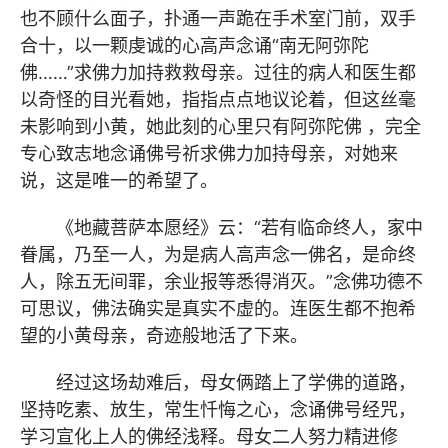
也不顾什么面子，扑通一声跪在手术室门前，双手
合十，以一颗虔诚的心高声念诵“南无阿弥陀
佛……”求佛力加持救救母亲。过往的病人和医生都
以奇怪的目光看她，指指点点地议论着，但这丝毫
未影响到小黄，她此刻的心里只有阿弥陀佛 ，完全
专心致志地念诵佛号祈求佛力加持母亲，对她来
说，这是唯一的希望了。
《地藏菩萨本愿经》云：“若有临命终人，家中
眷属，乃至一人，为是病人高声念一佛名，是命终
人，除五无间罪，余业报等悉得消灭。”念佛功德不
可思议，佛法确实是真实不虚的。连医生都不抱希
望的小黄母亲，奇迹般地活了下来。
经过这场劫难后，母女俩踏上了学佛的道路，
坚持吃素、放生，常生忏悔之心，念诵佛号经咒，
学习宣化上人的佛经浅释。母女二人努力精进修