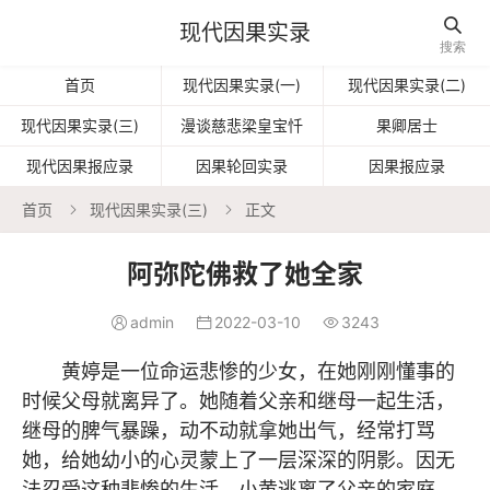

现代因果实录
搜索
首页
现代因果实录(一)
现代因果实录(二)
现代因果实录(三)
漫谈慈悲梁皇宝忏
果卿居士
现代因果报应录
因果轮回实录
因果报应录
首页
现代因果实录(三)
正文


阿弥陀佛救了她全家
admin
2022-03-10
3243



黄婷是一位命运悲惨的少女，在她刚刚懂事的
时候父母就离异了。她随着父亲和继母一起生活，
继母的脾气暴躁，动不动就拿她出气，经常打骂
她，给她幼小的心灵蒙上了一层深深的阴影。因无
法忍受这种悲惨的生活，小黄逃离了父亲的家庭，