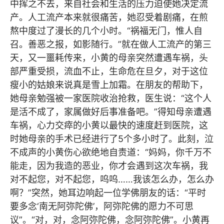
中挥之不去，来自社会和生活的压力迫使她决定流
产。人工流产本来就很痛苦，她忍受着剧痛，在煎
熬中度过了漫长的几个小时。“祸福无门，惟人自
召。善恶之报，如影随行。”就在做人工流产的第三
天，又一噩耗传来，小黄的母亲突然遭遇车祸，头
部严重受损，流血不止，生命危在旦夕，对于这位
瘦小的姑娘来说真是雪上加霜。在朋友的帮助下，
她母亲勉强被一家医院收治抢救，医生说：“这个人
是活不成了，家属做好后事准备吧。”得知母亲遭遇
车祸，心力交瘁的小黄以最快的速度赶到医院，这
时她母亲的手术已经进行了5个多小时了。此刻，泣
不成声的小黄伤心欲绝地自责道：“妈妈，你千万不
能走，因为我造的恶业，你才会遇到这次车祸，我
对不起您，对不起您，呜呜……我该怎么办，怎么办
啊？”突然，她耳边响起一位学佛朋友的话：“平时
要多念‘南无阿弥陀佛’，阿弥陀佛的愿力不可思
议”。“对，对，念阿弥陀佛，念阿弥陀佛”。小黄再