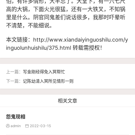
怕，有许多情形，大半忘了。大堂下，有一六七尺
高的大锅，下面火光很猛，还有一大铁叉，不知锅
里是什么。阴官同鬼差们说话很多，我那时吓晕听
不清楚，不能细说。
本文链接：
http://www.xiandaiyinguoshilu.com/y
inguolunhuishilu/375.html
转载需授权！
上一篇：
写金刚经得免入冥帮忙
下一篇：
记陈幼清入冥所见情形一则
相关文章
怨鬼现相
admin
2022-03-15

