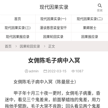

现代因果实录
搜索
首页
现代因果实录(一)
现代因果实录(二)
现代因果实录(三)
漫谈慈悲梁皇宝忏
果卿居士
现代因果报应录
因果轮回实录
因果报应录
首页
因果轮回实录
正文


女佣陈毛子病中入冥
admin
2022-03-15
1087



女佣陈毛子病中入冥（陈曼居士）
甲子年十月三十夜一更时，女佣毛子病重，昏
迷中，看见三个鬼差来，前面拏蜡烛的鬼差，用力
拖他手臂跑，毛子大哭不肯跑；回头看见两个鬼差