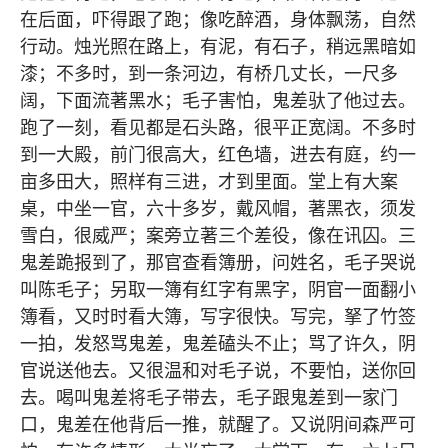
在后面，吓得跟了跑；像吃醉酒，身体飘荡，自然
行动。烛光照在路上，有泥，有石子，稍远黑暗如
漆；不多时，到一条河边，有桥几丈长，一尺多
阔，下面流著黑水；毛子害怕，鬼差驮了他过去。
跑了一刻，看见都是石头路，很平正宽阔。不多时
到一大殿，前门很高大，红色墙，进去有庭，约一
亩多田大，照样有三进，才到里面。堂上有大案
桌，中坐一官，六十多岁，戴风帽，著黑衣，须发
雪白，很威严；案旁立著三个差役，像在讯囚。三
鬼差跪报到了，那官查看簿册，问姓名，毛子哭说
叫陈毛子；另取一簿有红字有黑字，阴官一面翻小
簿看，又时时看大簿，写字很快。写完，拏了竹签
一拍，发怒骂鬼差，鬼差磕头不止；骂了许久，阴
官说送他去。又很温和对毛子说，不要怕，送你回
去。喝叫鬼差将毛子带去，毛子跟鬼差到一家门
口，鬼差在他背后一推，就醒了。又说阴间森严可