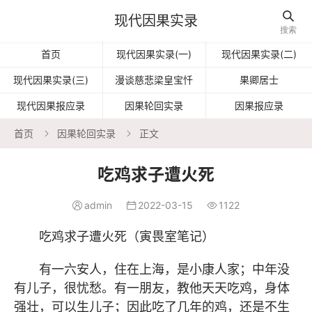

现代因果实录
搜索
首页
现代因果实录(一)
现代因果实录(二)
现代因果实录(三)
漫谈慈悲梁皇宝忏
果卿居士
现代因果报应录
因果轮回实录
因果报应录
首页
因果轮回实录
正文


吃鸡求子遭火死
admin
2022-03-15
1122



吃鸡求子遭火死（寅畏室笔记）
有一六安人，住在上海，是小康人家；中年没
有儿子，很忧愁。有一朋友，教他天天吃鸡，身体
强壮，可以生儿子；因此吃了几年的鸡，还是不生