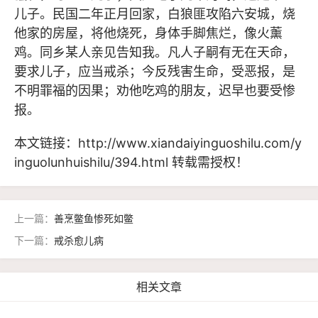
儿子。民国二年正月回家，白狼匪攻陷六安城，烧
他家的房屋，将他烧死，身体手脚焦烂，像火薰
鸡。同乡某人亲见告知我。凡人子嗣有无在天命，
要求儿子，应当戒杀；今反残害生命，受恶报，是
不明罪福的因果；劝他吃鸡的朋友，迟早也要受惨
报。
本文链接：
http://www.xiandaiyinguoshilu.com/y
inguolunhuishilu/394.html
转载需授权！
上一篇：
善烹鳖鱼惨死如鳖
下一篇：
戒杀愈儿病
相关文章